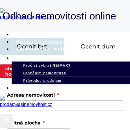
Přeskočit
Odhad nemovitosti online
na
obsah
Úvod
Průvodce prodejem
Zajímavosti z realit
Služby
Proč si vybrat RE/MAX?
Pronájem nemovitosti
Průvodce prodejem
Kontakt